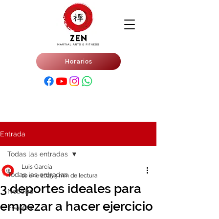
Horarios
Entrada
Todas las entradas
Luis García
Todas las entradas
10 ene 2025
3 min de lectura
3 deportes ideales para
Noticias
empezar a hacer ejercicio
Eventos