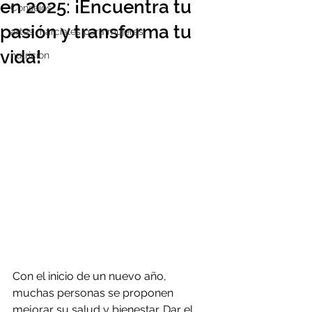
en 2025: ¡Encuentra tu
Consejos
pasión y transforma tu
artes marciales para mujeres
vida!
nutricion
Con el inicio de un nuevo año, 
muchas personas se proponen 
mejorar su salud y bienestar. Dar el 