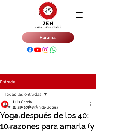
Horarios
Entrada
Todas las entradas
Luis García
Todas las entradas
21 abr 2025
1 min de lectura
Yoga después de los 40:
Noticias
10 razones para amarla (y
Eventos