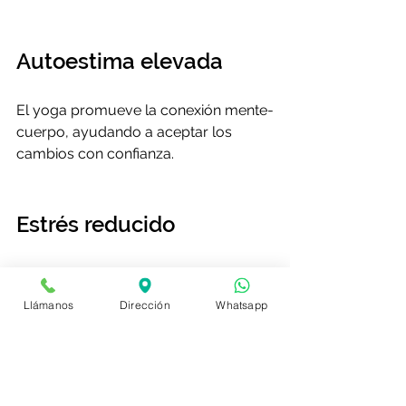
Autoestima elevada
El yoga promueve la conexión mente-
cuerpo, ayudando a aceptar los 
cambios con confianza.
Estrés reducido
La meditación y la relajación 
disminuyen el cortisol, ayudando a 
Llámanos
Dirección
Whatsapp
manejar el estrés.
El yoga: Un camino 