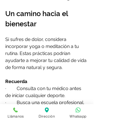
Un camino hacia el 
bienestar
Si sufres de dolor, considera 
incorporar yoga o meditación a tu 
rutina. Estas prácticas podrían 
ayudarte a mejorar tu calidad de vida 
de forma natural y segura.
Recuerda
·         Consulta con tu médico antes 
de iniciar cualquier deporte.
·         Busca una escuela profesional.
·         Comienza con sesiones cortas y 
aumenta gradualmente la intensidad 
Llámanos
Dirección
Whatsapp
y la duración.