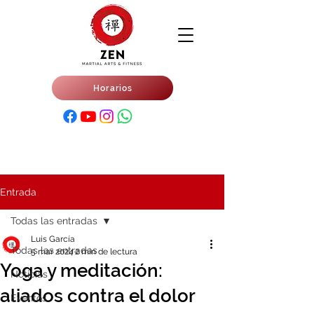
Horarios
Entrada
Todas las entradas
Luis García
Todas las entradas
5 mar 2024
2 min de lectura
Yoga y meditación:
Noticias
aliados contra el dolor
Eventos