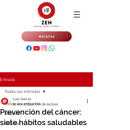
Horarios
Entrada
Todas las entradas
Luis García
Todas las entradas
10 ene 2024
2 min de lectura
Prevención del cáncer:
Noticias
siete hábitos saludables
Eventos