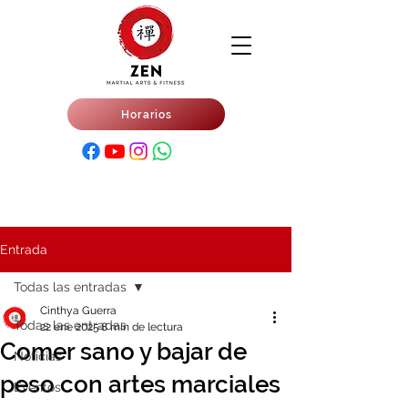
Horarios
Entrada
Todas las entradas
Cinthya Guerra
Todas las entradas
22 ene 2025
8 min de lectura
Comer sano y bajar de
Noticias
peso con artes marciales
Eventos