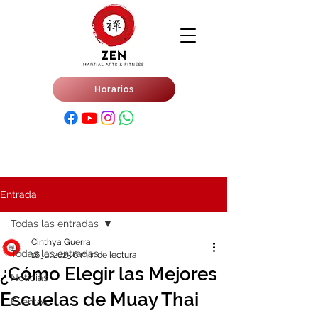
Horarios
Entrada
Todas las entradas
Cinthya Guerra
Todas las entradas
16 jul 2025
6 min de lectura
¿Cómo Elegir las Mejores
Noticias
Escuelas de Muay Thai
Eventos