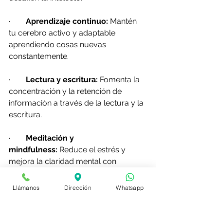
·        
Aprendizaje continuo:
 Mantén 
tu cerebro activo y adaptable 
aprendiendo cosas nuevas 
constantemente.
·        
Lectura y escritura:
 Fomenta la 
concentración y la retención de 
información a través de la lectura y la 
escritura.
·        
Meditación y 
mindfulness:
 Reduce el estrés y 
mejora la claridad mental con 
técnicas de meditación y 
mindfulness.
Llámanos
Dirección
Whatsapp
·        
Control del estrés:
 Implementa 
estrategias para manejar el estrés en 