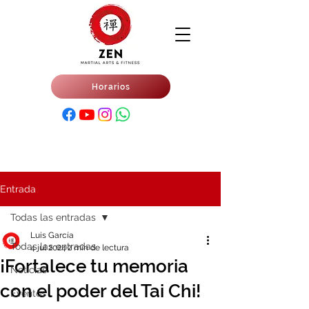
Horarios
Entrada
Todas las entradas
Luis García
Todas las entradas
4 jul 2024
2 min de lectura
¡Fortalece tu memoria
Noticias
con el poder del Tai Chi!
Eventos