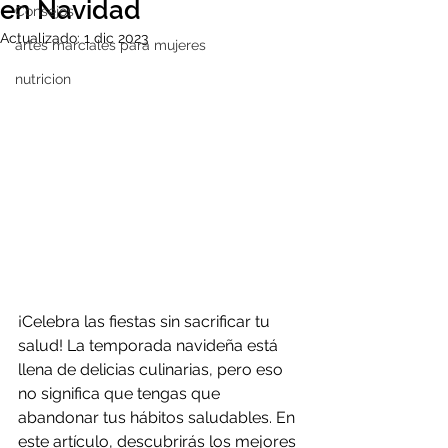
en Navidad
Consejos
Actualizado:
1 dic 2023
artes marciales para mujeres
nutricion
¡Celebra las fiestas sin sacrificar tu 
salud! La temporada navideña está 
llena de delicias culinarias, pero eso 
no significa que tengas que 
abandonar tus hábitos saludables. En 
este artículo, descubrirás los mejores 