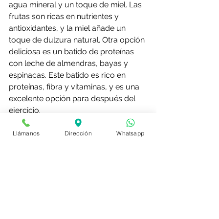
agua mineral y un toque de miel. Las 
frutas son ricas en nutrientes y 
antioxidantes, y la miel añade un 
toque de dulzura natural. Otra opción 
deliciosa es un batido de proteínas 
con leche de almendras, bayas y 
espinacas. Este batido es rico en 
proteínas, fibra y vitaminas, y es una 
excelente opción para después del 
ejercicio.
Cómo crear un plan de comidas 
Llámanos
Dirección
Whatsapp
navideñas equilibrado y nutritivo
Mantenerse saludable y atento 
durante las fiestas no es fácil, pero 
hay algunas cosas que puedes hacer 
para mantener el equilibrio adecuado.