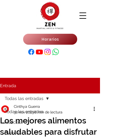
Horarios
Entrada
Todas las entradas
Cinthya Guerra
Todas las entradas
30 nov 2023
6 min de lectura
Los mejores alimentos
Noticias
saludables para disfrutar
Eventos