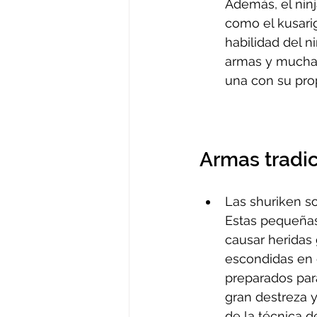
Además, el nin
como el kusari
habilidad del n
armas y muchas 
una con su prop
Armas tradic
Las shuriken so
Estas pequeñas
causar heridas 
escondidas en d
preparados para
gran destreza y
de la técnica d