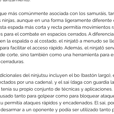
que más comúnmente asociada con los samuráis, ta
os ninjas, aunque en una forma ligeramente diferente
Esta espada más corta y recta permitía movimientos r
es para el combate en espacios cerrados. A diferencia 
en la espalda o al costado, el ninjatō a menudo se ll
para facilitar el acceso rápido. Además, el ninjatō ser
e corte, sino también como una herramienta para es
 cerraduras.
dicionales del ninjutsu incluyen el bo (bastón largo),
ctados por una cadena), y el sai (daga con guardia la
tenía su propio conjunto de técnicas y aplicaciones.
r usado tanto para golpear como para bloquear ataque
 permitía ataques rápidos y encadenados. El sai, por 
 desarmar a un oponente y podía ser utilizado tanto 