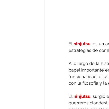
El 
ninjutsu
, es un a
estrategias de comb
A lo largo de la his
papel importante en
funcionalidad, el u
con la filosofía y l
El 
ninjutsu
, surgió 
guerreros clandesti