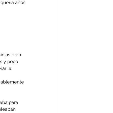
equería años 
injas eran 
s y poco 
ar la 
nsablemente 
aba para 
pleaban 