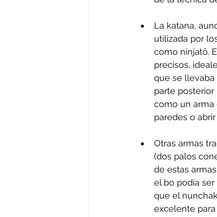
La katana, aun
utilizada por l
como ninjatō. 
precisos, ideal
que se llevaba 
parte posterior 
como un arma d
paredes o abrir
Otras armas tra
(dos palos cone
de estas armas 
el bo podía se
que el nunchaku
excelente para