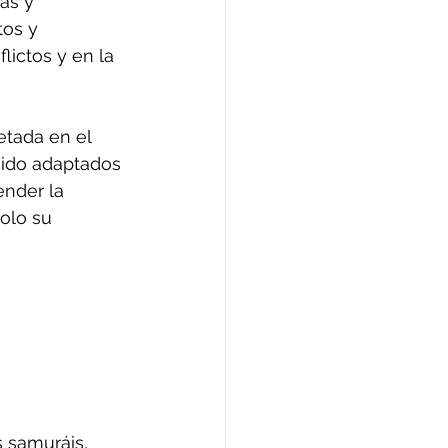
as y 
os y 
lictos y en la 
etada en el 
sido adaptados 
nder la 
solo su 
s samuráis, 