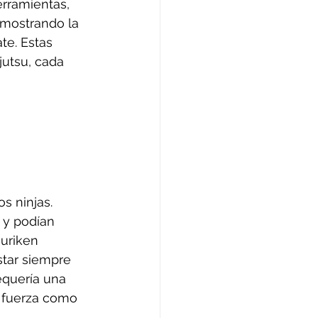
rramientas, 
emostrando la 
te. Estas 
jutsu, cada 
s ninjas. 
 y podían 
huriken 
star siempre 
equería una 
a fuerza como 