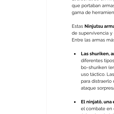
que portaban armas 
gama de herramienta
Estas 
Ninjutsu arm
de supervivencia y e
Entre las armas más
Las shuriken, a
diferentes tipo
bo-shuriken (en
uso táctico. La
para distraerlo
ataque sorpres
El ninjatō, una
el combate en 