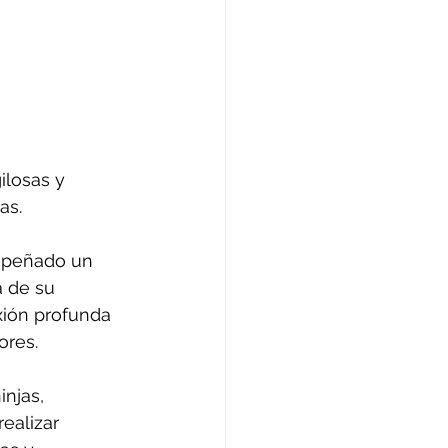
ilosas y 
as.
peñado un 
á de su 
xión profunda 
ores. 
injas, 
ealizar 