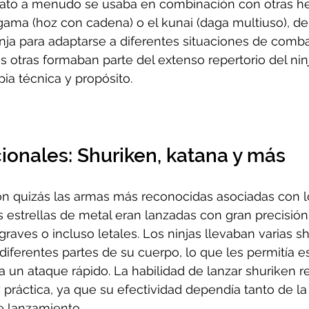
jatō a menudo se usaba en combinación con otras he
gama (hoz con cadena) o el kunai (daga multiuso), d
inja para adaptarse a diferentes situaciones de comba
otras formaban parte del extenso repertorio del nin
ia técnica y propósito.
ionales: Shuriken, katana y más
n quizás las armas más reconocidas asociadas con lo
 estrellas de metal eran lanzadas con gran precisión
graves o incluso letales. Los ninjas llevaban varias s
iferentes partes de su cuerpo, lo que les permitía e
 un ataque rápido. La habilidad de lanzar shuriken r
 práctica, ya que su efectividad dependía tanto de l
e lanzamiento.