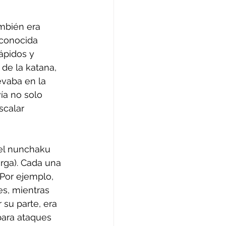
mbién era 
 conocida 
ápidos y 
de la katana, 
evaba en la 
vía no solo 
calar 
 el nunchaku 
rga). Cada una 
 Por ejemplo, 
s, mientras 
su parte, era 
para ataques 