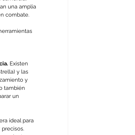
ban una amplia 
 en combate. 
 herramientas 
cia.
 Existen 
ella) y las 
nzamiento y 
no también 
parar un 
era ideal para 
precisos. 