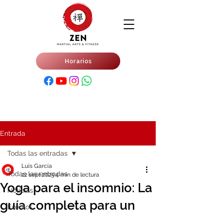
Horarios
Entrada
Todas las entradas
Luis García
Todas las entradas
22 sept 2025
4 min de lectura
Yoga para el insomnio: La
Noticias
guía completa para un
Eventos