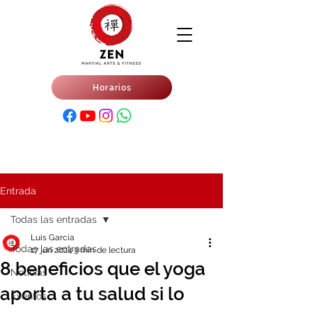
Horarios
Entrada
Todas las entradas
Luis García
Todas las entradas
17 jun 2024
3 min de lectura
8 beneficios que el yoga
Noticias
aporta a tu salud si lo
Eventos