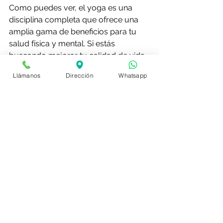
Como puedes ver, el yoga es una 
disciplina completa que ofrece una 
amplia gama de beneficios para tu 
salud física y mental. Si estás 
buscando mejorar tu calidad de vida, 
el yoga es una excelente opción para 
Llámanos
Dirección
Whatsapp
ti.
Recuerda:
·        La constancia es clave para 
obtener los mejores resultados.
·        Existen diferentes estilos de 
yoga, así que puedes encontrar uno 
que se adapte a tus necesidades y 
preferencias.
·        Si eres principiante, es 