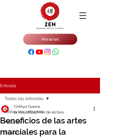
Horarios
Entrada
Todas las entradas
Cinthya Guerra
Todas las entradas
14 may 2024
7 min de lectura
Beneficios de las artes
Noticias
marciales para la
Eventos