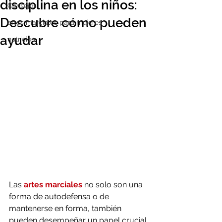
disciplina en los niños:
Consejos
Descubre cómo pueden
artes marciales para mujeres
ayudar
nutricion
Las 
artes marciales
 no solo son una 
forma de autodefensa o de 
mantenerse en forma, también 
pueden desempeñar un papel crucial 